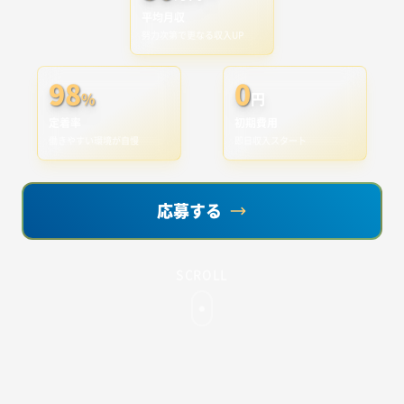
平均月収
努力次第で更なる収入UP
98
0
%
円
定着率
初期費用
働きやすい環境が自慢
即日収入スタート
応募する
SCROLL