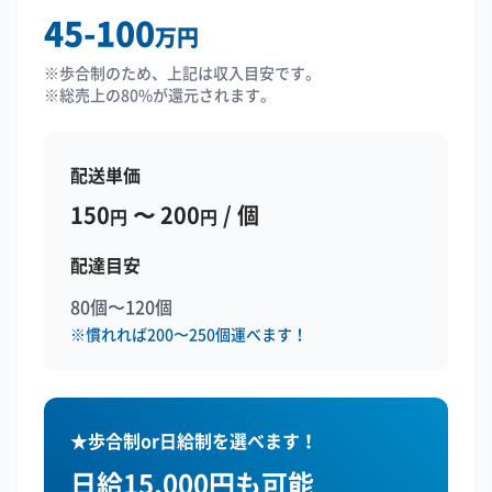
45-100
万円
※歩合制のため、上記は収入目安です。
※総売上の80%が還元されます。
配送単価
150
〜 200
/ 個
円
円
配達目安
80個〜120個
※慣れれば200〜250個運べます！
★歩合制or日給制を選べます！
日給15,000円も可能