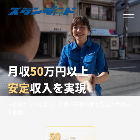
月収
50
万円以上
安定
収入を実現
未経験からでも安心。充実の研修制度と万全のサポー
ト体制
50
万円
〜